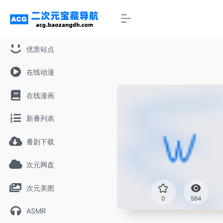
优质站点
在线动漫
在线漫画
新番列表
番剧下载
次元网盘
次元美图
0
564
ASMR