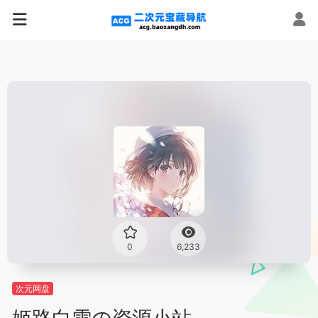
0
6,233
次元网盘
姬路白雪の资源小站