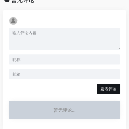
发表评论
暂无评论...