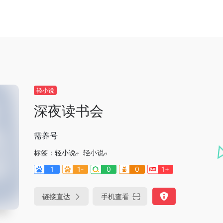
轻小说
深夜读书会
需养号
标签：
轻小说
轻小说
1
1-
0
0
1+
链接直达
手机查看