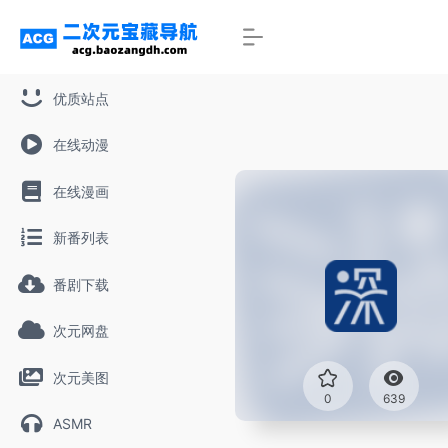
优质站点
在线动漫
在线漫画
新番列表
番剧下载
次元网盘
次元美图
0
639
ASMR