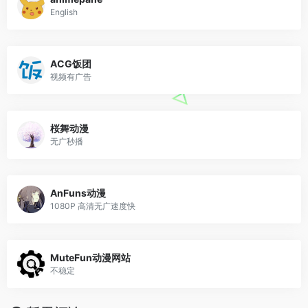
English
ACG饭团
视频有广告
桜舞动漫
无广秒播
AnFuns动漫
1080P 高清无广速度快
MuteFun动漫网站
不稳定