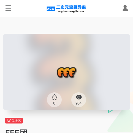
0
954
ACG社区
FFF团