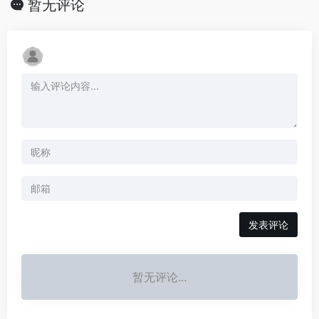
暂无评论
发表评论
暂无评论...