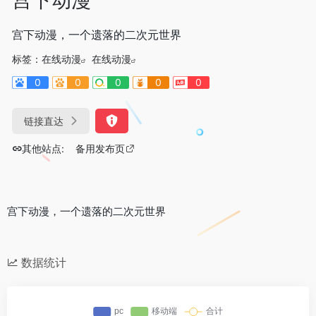
宫下动漫，一个遗落的二次元世界
标签：
在线动漫
在线动漫
0
0
0
0
0
链接直达
其他站点:
备用发布页
宫下动漫，一个遗落的二次元世界
数据统计