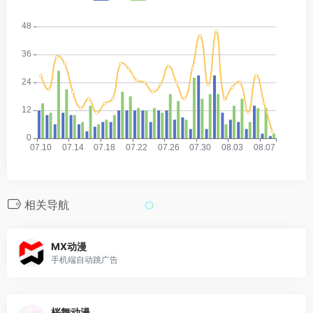
相关导航
MX动漫
手机端自动跳广告
桜舞动漫